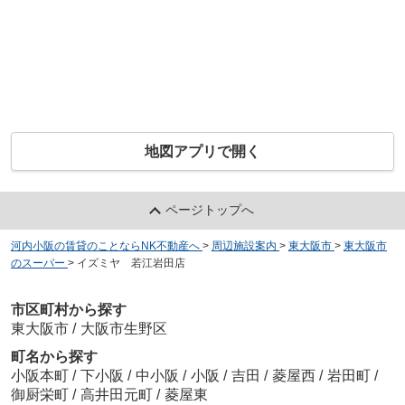
地図アプリで開く
ページトップへ
河内小阪の賃貸のことならNK不動産へ
>
周辺施設案内
>
東大阪市
>
東大阪市
のスーパー
>
イズミヤ 若江岩田店
市区町村から探す
東大阪市
/
大阪市生野区
町名から探す
小阪本町
/
下小阪
/
中小阪
/
小阪
/
吉田
/
菱屋西
/
岩田町
/
御厨栄町
/
高井田元町
/
菱屋東