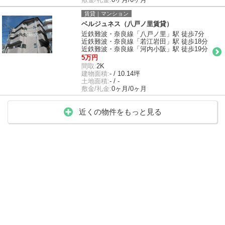
賃貸｜マンション
ベルジュネス（八戸ノ里賃貸）
近鉄難波・奈良線「八戸ノ里」駅 徒歩7分
近鉄難波・奈良線「若江岩田」駅 徒歩18分
近鉄難波・奈良線「河内小阪」駅 徒歩19分
5万円
間取:
2K
建物面積:
- / 10.14坪
土地面積:
- / -
敷金/礼金:
0ヶ月/0ヶ月
近くの物件をもっと見る