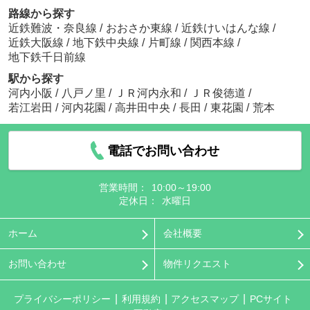
路線から探す
近鉄難波・奈良線
/
おおさか東線
/
近鉄けいはんな線
/
近鉄大阪線
/
地下鉄中央線
/
片町線
/
関西本線
/
地下鉄千日前線
駅から探す
河内小阪
/
八戸ノ里
/
ＪＲ河内永和
/
ＪＲ俊徳道
/
若江岩田
/
河内花園
/
高井田中央
/
長田
/
東花園
/
荒本
電話でお問い合わせ
営業時間：
10:00～19:00
定休日：
水曜日
ホーム
会社概要
お問い合わせ
物件リクエスト
プライバシーポリシー
利用規約
アクセスマップ
PCサイト