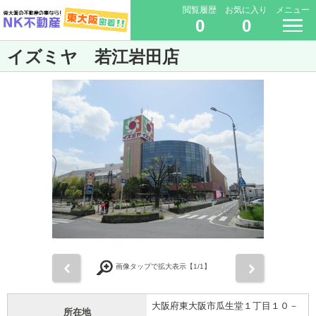
閲覧履歴
お気に入り
メニュー
0
0
イズミヤ 若江岩田店
前
次
画像タップで拡大表示【
1
/1】
大阪府東大阪市瓜生堂１丁目１０－
所在地