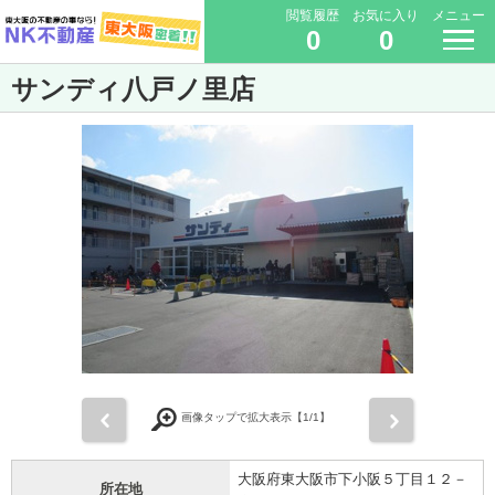
閲覧履歴
お気に入り
メニュー
0
0
サンディ八戸ノ里店
前
次
画像タップで拡大表示【
1
/1】
大阪府東大阪市下小阪５丁目１２－
所在地