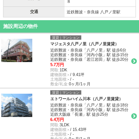
８
交通
近鉄難波・奈良線 八戸ノ里駅
施設周辺の物件
賃貸｜マンション
マジェスタ八戸ノ里（八戸ノ里賃貸）
近鉄難波・奈良線「八戸ノ里」駅 徒歩6分
近鉄難波・奈良線「河内小阪」駅 徒歩15分
近鉄難波・奈良線「若江岩田」駅 徒歩20分
5.7万円
間取:
1DK
建物面積:
- / 9.41坪
土地面積:
- / -
敷金/礼金:
0ヶ月/1ヶ月
賃貸｜マンション
エトワールハイム川本（八戸ノ里賃貸）
近鉄難波・奈良線「八戸ノ里」駅 徒歩18分
近鉄難波・奈良線「河内小阪」駅 徒歩25分
近鉄大阪線「長瀬」駅 徒歩25分
6.4万円
間取:
3LDK
建物面積:
- / 15.43坪
土地面積:
- / -
敷金/礼金:
0ヶ月/1ヶ月