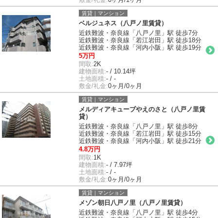
賃貸｜マンション
ベルジュネス（八戸ノ里賃貸）
近鉄難波・奈良線「八戸ノ里」駅 徒歩7分
近鉄難波・奈良線「若江岩田」駅 徒歩18分
近鉄難波・奈良線「河内小阪」駅 徒歩19分
5万円
間取:
2K
建物面積:
- / 10.14坪
土地面積:
- / -
敷金/礼金:
0ヶ月/0ヶ月
賃貸｜マンション
メルディアキューブやえのさと（八戸ノ里賃
貸）
近鉄難波・奈良線「八戸ノ里」駅 徒歩8分
近鉄難波・奈良線「若江岩田」駅 徒歩15分
近鉄難波・奈良線「河内小阪」駅 徒歩21分
4.8万円
間取:
1K
建物面積:
- / 7.97坪
土地面積:
- / -
敷金/礼金:
0ヶ月/0ヶ月
賃貸｜マンション
メゾン朝日八戸ノ里（八戸ノ里賃貸）
近鉄難波・奈良線「八戸ノ里」駅 徒歩4分