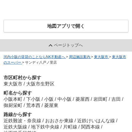
地図アプリで開く
ページトップへ
河内小阪の賃貸のことならNK不動産へ
>
周辺施設案内
>
東大阪市
>
東大阪市
のスーパー
>
サンディ八戸ノ里店
市区町村から探す
東大阪市
/
大阪市生野区
町名から探す
小阪本町
/
下小阪
/
小阪
/
中小阪
/
菱屋西
/
岩田町
/
吉田
/
御厨栄町
/
荒本西
/
菱屋東
路線から探す
近鉄難波・奈良線
/
おおさか東線
/
近鉄けいはんな線
/
近鉄大阪線
/
地下鉄中央線
/
片町線
/
関西本線
/