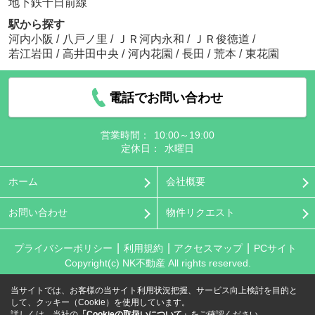
地下鉄千日前線
駅から探す
河内小阪
/
八戸ノ里
/
ＪＲ河内永和
/
ＪＲ俊徳道
/
若江岩田
/
高井田中央
/
河内花園
/
長田
/
荒本
/
東花園
電話でお問い合わせ
営業時間：
10:00～19:00
定休日：
水曜日
ホーム
会社概要
お問い合わせ
物件リクエスト
プライバシーポリシー
利用規約
アクセスマップ
PCサイト
Copyright(c) NK不動産 All rights reserved.
当サイトでは、お客様の当サイト利用状況把握、サービス向上検討を目的と
して、クッキー（Cookie）を使用しています。
詳しくは、当社の
「Cookieの取扱いについて」
をご確認ください。