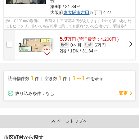
分
築9年 / 31.34㎡
大阪府
東大阪市
吉田
５丁目2‐27
歩いて401mの場所に、近商ストア 東花園店があります。外出が多いあなた
にもピッタリ。歩いても自転車に乗っても疲れないの立地です。駅徒歩6分
に駅が立地する物件なので、電車を多く...
5.9
万
円
(管理費等：4,200円 )
0ヶ月
6万円
敷金
礼金
2階 / 1DK / 31.34㎡
1
1
1～1
該当物件数
件
空き数
件
件を表示
変更
絞り込み条件：
なし
ページトップへ
市区町村から探す