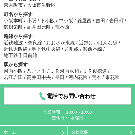
東大阪市
/
大阪市生野区
町名から探す
小阪本町
/
小阪
/
下小阪
/
中小阪
/
菱屋西
/
吉田
/
岩田町
/
御厨栄町
/
高井田元町
/
荒本西
路線から探す
近鉄難波・奈良線
/
おおさか東線
/
近鉄けいはんな線
/
近鉄大阪線
/
地下鉄中央線
/
片町線
/
関西本線
/
地下鉄千日前線
駅から探す
河内小阪
/
八戸ノ里
/
ＪＲ河内永和
/
ＪＲ俊徳道
/
若江岩田
/
高井田中央
/
長田
/
河内花園
/
荒本
/
東花園
電話でお問い合わせ
営業時間：
10:00～19:00
定休日：
水曜日
ホーム
会社概要