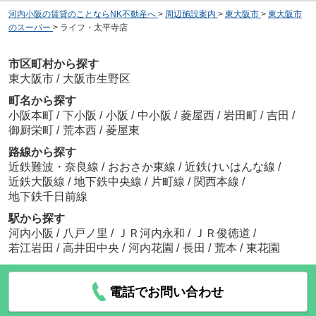
河内小阪の賃貸のことならNK不動産へ
>
周辺施設案内
>
東大阪市
>
東大阪市
のスーパー
>
ライフ・太平寺店
市区町村から探す
東大阪市
/
大阪市生野区
町名から探す
小阪本町
/
下小阪
/
小阪
/
中小阪
/
菱屋西
/
岩田町
/
吉田
/
御厨栄町
/
荒本西
/
菱屋東
路線から探す
近鉄難波・奈良線
/
おおさか東線
/
近鉄けいはんな線
/
近鉄大阪線
/
地下鉄中央線
/
片町線
/
関西本線
/
地下鉄千日前線
駅から探す
河内小阪
/
八戸ノ里
/
ＪＲ河内永和
/
ＪＲ俊徳道
/
若江岩田
/
高井田中央
/
河内花園
/
長田
/
荒本
/
東花園
電話でお問い合わせ