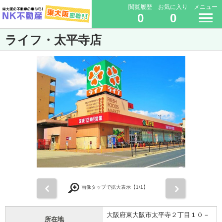
閲覧履歴
お気に入り
メニュー
0
0
ライフ・太平寺店
前
次
画像タップで拡大表示【
1
/1】
大阪府東大阪市太平寺２丁目１０－
所在地