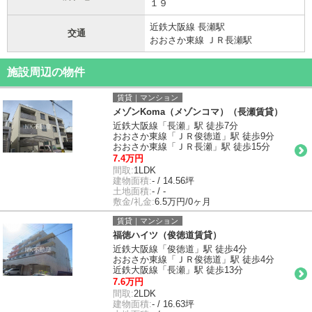
１９
近鉄大阪線 長瀬駅
交通
おおさか東線 ＪＲ長瀬駅
施設周辺の物件
賃貸｜マンション
メゾンKoma（メゾンコマ）（長瀬賃貸）
近鉄大阪線「長瀬」駅 徒歩7分
おおさか東線「ＪＲ俊徳道」駅 徒歩9分
おおさか東線「ＪＲ長瀬」駅 徒歩15分
7.4万円
間取:
1LDK
建物面積:
- / 14.56坪
土地面積:
- / -
敷金/礼金:
6.5万円/0ヶ月
賃貸｜マンション
福徳ハイツ（俊徳道賃貸）
近鉄大阪線「俊徳道」駅 徒歩4分
おおさか東線「ＪＲ俊徳道」駅 徒歩4分
近鉄大阪線「長瀬」駅 徒歩13分
7.6万円
間取:
2LDK
建物面積:
- / 16.63坪