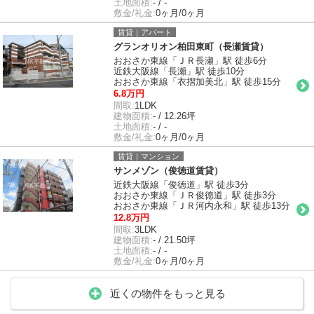
土地面積:
- / -
敷金/礼金:
0ヶ月/0ヶ月
賃貸｜アパート
グランオリオン柏田東町（長瀬賃貸）
おおさか東線「ＪＲ長瀬」駅 徒歩6分
近鉄大阪線「長瀬」駅 徒歩10分
おおさか東線「衣摺加美北」駅 徒歩15分
6.8万円
間取:
1LDK
建物面積:
- / 12.26坪
土地面積:
- / -
敷金/礼金:
0ヶ月/0ヶ月
賃貸｜マンション
サンメゾン（俊徳道賃貸）
近鉄大阪線「俊徳道」駅 徒歩3分
おおさか東線「ＪＲ俊徳道」駅 徒歩3分
おおさか東線「ＪＲ河内永和」駅 徒歩13分
12.8万円
間取:
3LDK
建物面積:
- / 21.50坪
土地面積:
- / -
敷金/礼金:
0ヶ月/0ヶ月
近くの物件をもっと見る