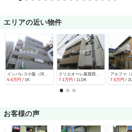
エリアの近い物件
インパレス小阪（河内小阪賃貸）
クリエオーレ菱屋西（河内小阪賃貸）
アルファ（
5.6
万
円
/ 1K
7.1
万
円
/ 1LDK
7.6
万
円
/ 2
お客様の声