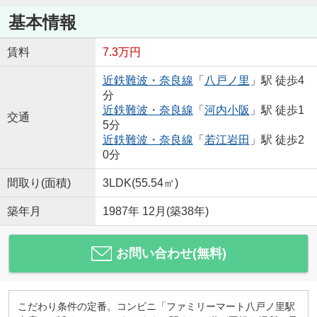
基本情報
賃料
7.3万円
近鉄難波・奈良線
「
八戸ノ里
」駅 徒歩4
分
近鉄難波・奈良線
「
河内小阪
」駅 徒歩1
交通
5分
近鉄難波・奈良線
「
若江岩田
」駅 徒歩2
0分
間取り(面積)
3LDK(55.54㎡)
築年月
1987年 12月(築38年)
お問い合わせ(無料)
こだわり条件の定番。コンビニ「ファミリーマート八戸ノ里駅