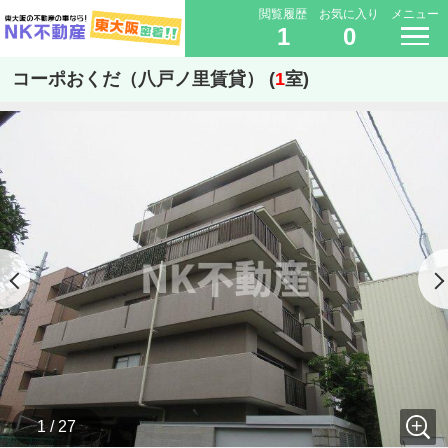
閲覧履歴
お気に入り
メニュー
1
0
コーポおくだ（八戸ノ里賃貸） (
1
室)
1 / 27