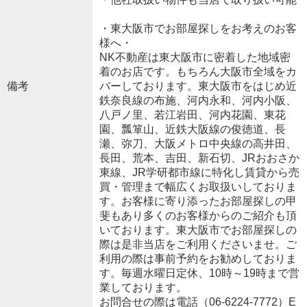
・東大阪市でお部屋探しをお考えのお客
様へ・
NK不動産は東大阪市に密着した地域密
着のお店です。もちろん大阪市全域をカ
備考
バーしております。東大阪市をはじめ近
鉄奈良線の布施、河内永和、河内小阪、
八戸ノ里、若江岩田、河内花園、東花
園、瓢箪山、近鉄大阪線の俊徳道、長
瀬、弥刀、大阪メトロ中央線の高井田、
長田、荒本、吉田、新石切、JRおおさか
東線、JR学研都市線に特化し賃貸から売
買・管理まで幅広くお取扱いしておりま
す。お客様に寄り添ったお部屋探しの甲
斐もあり多くのお客様からのご紹介も頂
いております。東大阪市でお部屋探しの
際は是非当店をご利用くださいませ。ご
利用の際は事前予約をお勧めしておりま
す。毎週水曜日定休、10時～19時まで営
業しております。
お問合せの際は電話（06-6224-7772）E