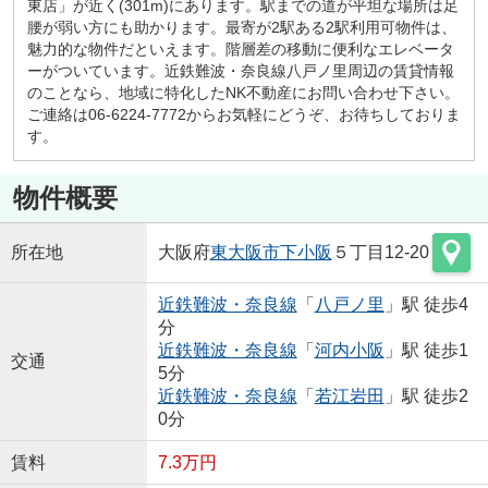
東店」が近く(301m)にあります。駅までの道が平坦な場所は足
腰が弱い方にも助かります。最寄が2駅ある2駅利用可物件は、
魅力的な物件だといえます。階層差の移動に便利なエレベータ
ーがついています。近鉄難波・奈良線八戸ノ里周辺の賃貸情報
のことなら、地域に特化したNK不動産にお問い合わせ下さい。
ご連絡は06-6224-7772からお気軽にどうぞ、お待ちしておりま
す。
物件概要
所在地
大阪府
東大阪市
下小阪
５丁目12-20
近鉄難波・奈良線
「
八戸ノ里
」駅 徒歩4
分
近鉄難波・奈良線
「
河内小阪
」駅 徒歩1
交通
5分
近鉄難波・奈良線
「
若江岩田
」駅 徒歩2
0分
賃料
7.3万円