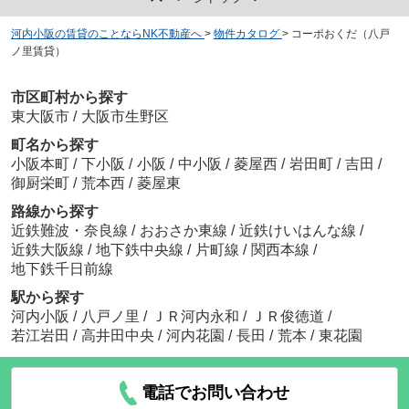
河内小阪の賃貸のことならNK不動産へ
>
物件カタログ
>
コーポおくだ（八戸
ノ里賃貸）
市区町村から探す
東大阪市
/
大阪市生野区
町名から探す
小阪本町
/
下小阪
/
小阪
/
中小阪
/
菱屋西
/
岩田町
/
吉田
/
御厨栄町
/
荒本西
/
菱屋東
路線から探す
近鉄難波・奈良線
/
おおさか東線
/
近鉄けいはんな線
/
近鉄大阪線
/
地下鉄中央線
/
片町線
/
関西本線
/
地下鉄千日前線
駅から探す
河内小阪
/
八戸ノ里
/
ＪＲ河内永和
/
ＪＲ俊徳道
/
若江岩田
/
高井田中央
/
河内花園
/
長田
/
荒本
/
東花園
電話でお問い合わせ