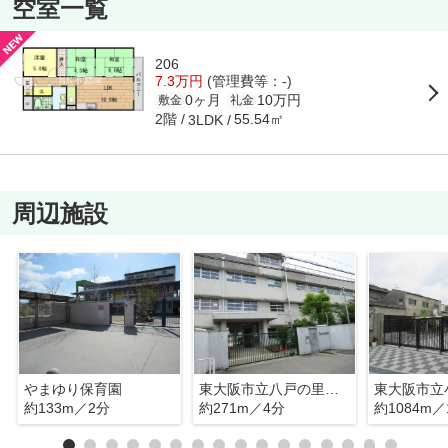
空室一覧
206
7.3万円
(管理費等：-)
0ヶ月
10万円
敷金
礼金
2階
55.54㎡
3LDK
周辺施設
やまゆり保育園
東大阪市立八戸の里小学校
東大阪市立
約133m／2分
約271m／4分
約1084m／